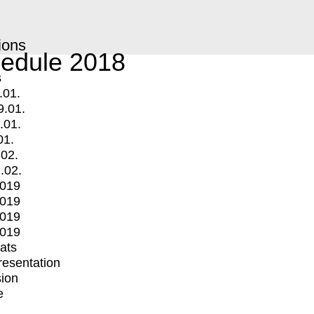
ions
edule 2018
s
.01.
9.01.
.01.
01.
.02.
.02.
2019
2019
2019
2019
mats
Presentation
ion
e