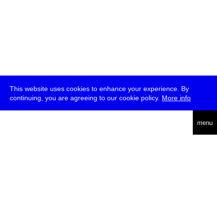
This website uses cookies to enhance your experience. By
continuing, you are agreeing to our cookie policy.
More info
deutsch
english
menu
ea
rch
about
press
jobs
newsletter
telegram