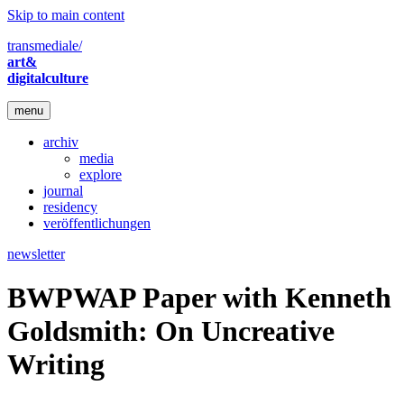
Skip to main content
transmediale/
art&
digitalculture
menu
archiv
media
explore
journal
residency
veröffentlichungen
newsletter
BWPWAP Paper with Kenneth
Goldsmith: On Uncreative
Writing