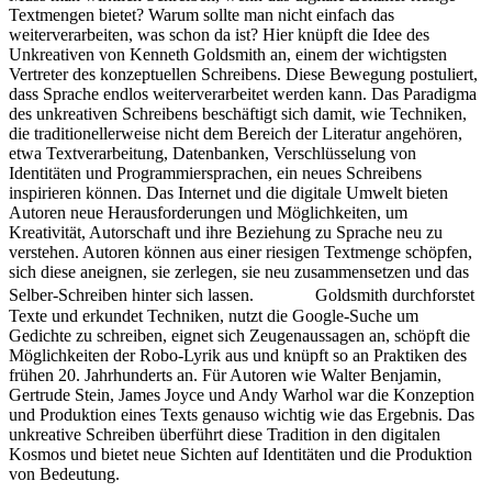
Textmengen bietet? Warum sollte man nicht einfach das
weiterverarbeiten, was schon da ist? Hier knüpft die Idee des
Unkreativen von Kenneth Goldsmith an, einem der wichtigsten
Vertreter des konzeptuellen Schreibens. Diese Bewegung postuliert,
dass Sprache endlos weiterverarbeitet werden kann. Das Paradigma
des unkreativen Schreibens beschäftigt sich damit, wie Techniken,
die traditionellerweise nicht dem Bereich der Literatur angehören,
etwa Textverarbeitung, Datenbanken, Verschlüsselung von
Identitäten und Programmiersprachen, ein neues Schreibens
inspirieren können. Das Internet und die digitale Umwelt bieten
Autoren neue Herausforderungen und Möglichkeiten, um
Kreativität, Autorschaft und ihre Beziehung zu Sprache neu zu
verstehen. Autoren können aus einer riesigen Textmenge schöpfen,
sich diese aneignen, sie zerlegen, sie neu zusammensetzen und das
Selber-Schreiben hinter sich lassen. Goldsmith durchforstet
Texte und erkundet Techniken, nutzt die Google-Suche um
Gedichte zu schreiben, eignet sich Zeugenaussagen an, schöpft die
Möglichkeiten der Robo-Lyrik aus und knüpft so an Praktiken des
frühen 20. Jahrhunderts an. Für Autoren wie Walter Benjamin,
Gertrude Stein, James Joyce und Andy Warhol war die Konzeption
und Produktion eines Texts genauso wichtig wie das Ergebnis. Das
unkreative Schreiben überführt diese Tradition in den digitalen
Kosmos und bietet neue Sichten auf Identitäten und die Produktion
von Bedeutung.