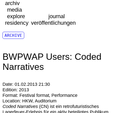
archiv
media
explore
journal
residency
veröffentlichungen
ARCHIVE
BWPWAP Users: Coded
Narratives
Date:
01.02.2013 21:30
Edition:
2013
Format:
Festival format
Performance
Location:
HKW
Auditorium
Coded Narratives
(CN) ist ein retrofuturistisches
Lagerfeuer-Erlebnis für ein aktiv beteiligtes Publikum.