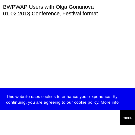
BWPWAP Users with Olga Goriunova
01.02.2013
Conference
Festival format
This website uses cookies to enhance your experience. By
continuing, you are agreeing to our cookie policy.
More info
english
menu
uc
he