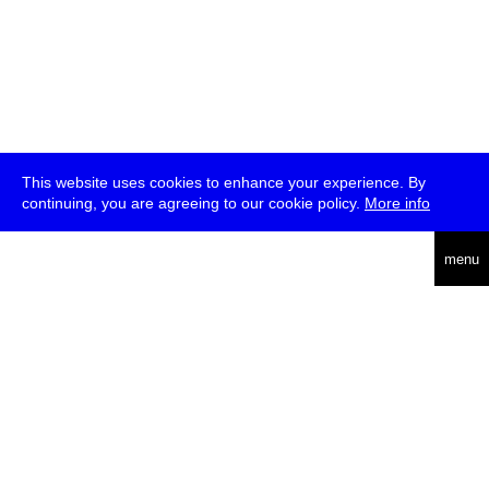
This website uses cookies to enhance your experience. By
continuing, you are agreeing to our cookie policy.
More info
english
menu
uc
he
über
presse
jobs
newsletter
telegram
transmediale e.V., Gerichtstr. 35, D-13347 Berlin
+49 (0)30 959 994 231, info[at]transmediale.de
Die
Kulturstiftung des Bundes
fördert die transmediale bereits seit
2004 als kulturelle Spitzeneinrichtung. Alle
Unterstützer
.
datenschutzerklärung
impressum