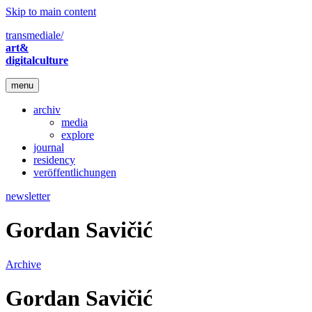
Skip to main content
transmediale/
art&
digitalculture
menu
archiv
media
explore
journal
residency
veröffentlichungen
newsletter
Gordan Savičić
Archive
Gordan Savičić