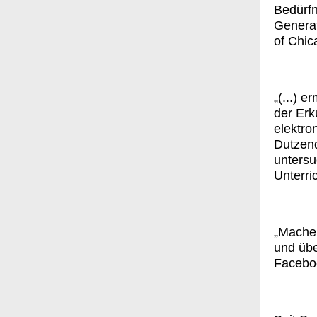
Bedürf
Generat
of Chic
„(...) 
der Erk
elektro
Dutzen
untersu
Unterri
„Mache 
und übe
Facebo