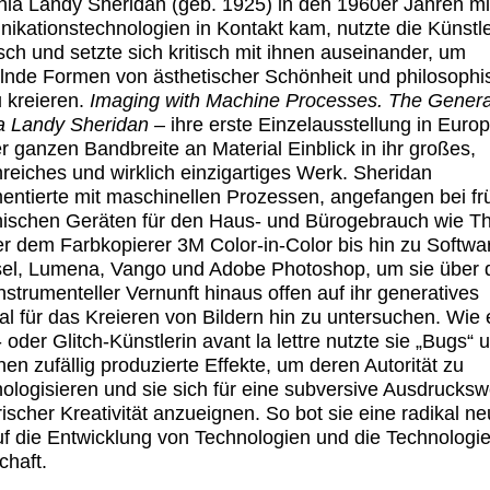
nia Landy Sheridan (geb. 1925) in den 1960er Jahren m
kationstechnologien in Kontakt kam, nutzte die Künstle
isch und setzte sich kritisch mit ihnen auseinander, um
nde Formen von ästhetischer Schönheit und philosophi
u kreieren.
Imaging with Machine Processes. The Generat
a Landy Sheridan
– ihre erste Einzelausstellung in Europ
er ganzen Bandbreite an Material Einblick in ihr großes,
nreiches und wirklich einzigartiges Werk. Sheridan
entierte mit maschinellen Prozessen, angefangen bei f
nischen Geräten für den Haus- und Bürogebrauch wie T
r dem Farbkopierer 3M Color-in-Color bis hin zu Softwa
el, Lumena, Vango und Adobe Photoshop, um sie über 
 instrumenteller Vernunft hinaus offen auf ihr generatives
al für das Kreieren von Bildern hin zu untersuchen. Wie 
 oder Glitch-Künstlerin avant la lettre nutzte sie „Bugs“ 
en zufällig produzierte Effekte, um deren Autorität zu
ologisieren und sie sich für eine subversive Ausdrucksw
rischer Kreativität anzueignen. So bot sie eine radikal n
uf die Entwicklung von Technologien und die Technologie
chaft.