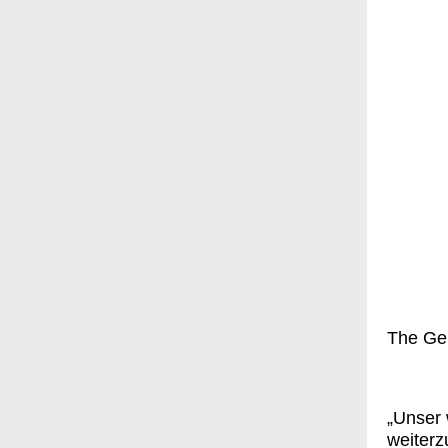
The Gen
„Unser 
weiterz