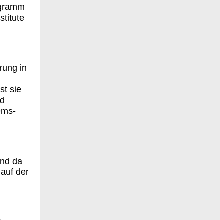
ogramm
titute
rung in
st sie
nd
ems-
und da
 auf der