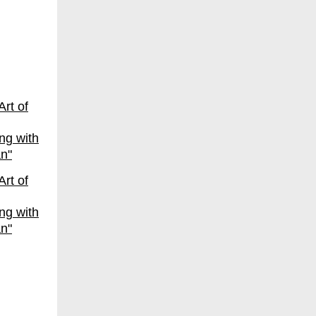
ng with
an"
ng with
an"