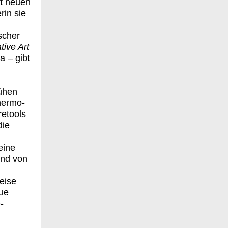
it neuen
rin sie
scher
ive Art
a – gibt
rühen
hermo-
retools
die
eine
und von
eise
eue
-