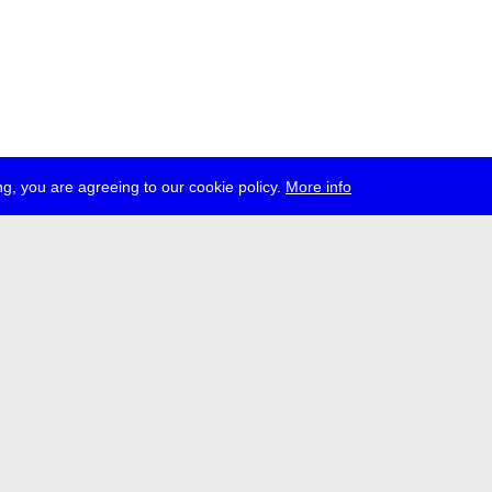
g, you are agreeing to our cookie policy.
More info
esse
jobs
newsletter
telegram
ale e.V., Gerichtstr. 35, D-13347 Berlin
 959 994 231, info[at]transmediale.de
rstiftung des Bundes
fördert die transmediale bereits seit 2004 als kultu
nrichtung. Alle
Unterstützer
.