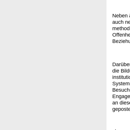
Neben ä
auch ne
methodi
Offenhe
Beziehu
Darüber
die Bil
institu
Systems
Besuche
Engagem
an dies
geposte