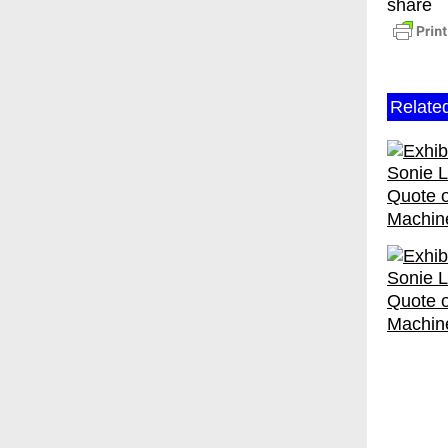
share
Relate
Quote o
Machine
Quote o
Machine