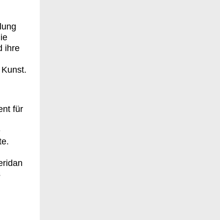
lung
ie
 ihre
 Kunst.
nt für
e
te.
eridan
s