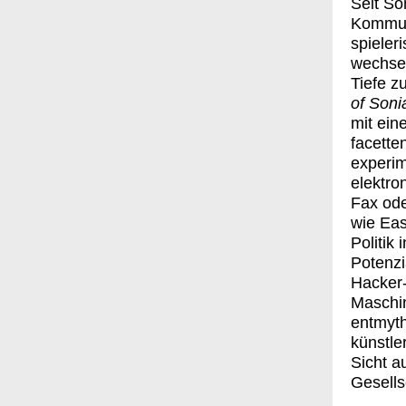
Seit So
Kommuni
spieler
wechsel
Tiefe z
of Soni
mit ein
facette
experim
elektro
Fax ode
wie Eas
Politik
Potenzi
Hacker-
Maschin
entmyth
künstle
Sicht a
Gesells