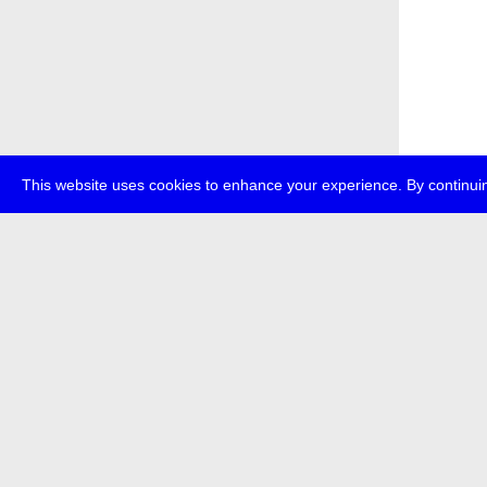
This website uses cookies to enhance your experience. By continuin
über
pr
transmedi
+49 (0)30
Die
Kultu
Spitzenei