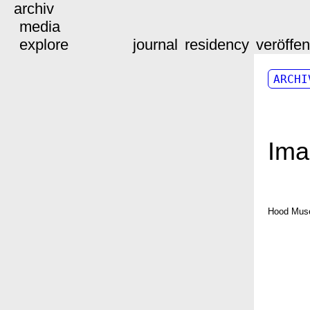
archiv
media
explore
journal
residency
veröffe
ARCHI
Ima
Hood Museu