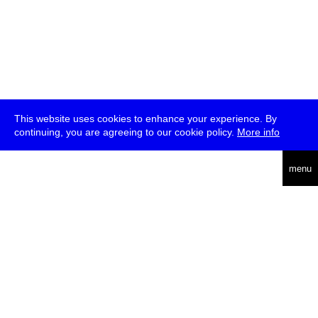
This website uses cookies to enhance your experience. By
continuing, you are agreeing to our cookie policy.
More info
english
menu
uc
he
über
presse
jobs
newsletter
telegram
transmediale e.V., Gerichtstr. 35, D-13347 Berlin
+49 (0)30 959 994 231, info[at]transmediale.de
Die
Kulturstiftung des Bundes
fördert die transmediale bereits seit
2004 als kulturelle Spitzeneinrichtung. Alle
Unterstützer
.
datenschutzerklärung
impressum