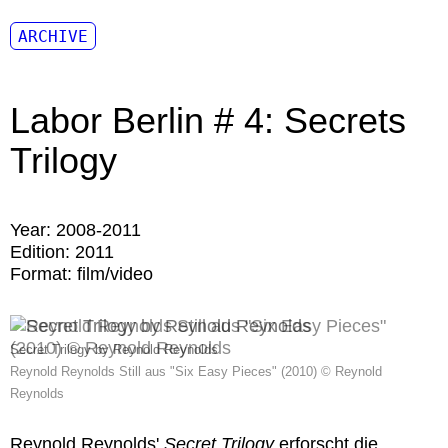
ARCHIVE
Labor Berlin # 4: Secrets
Trilogy
Year:
2008-2011
Edition:
2011
Format:
film/video
Secret Trilogy by Reynold Reynolds
Reynold Reynolds Still aus "Six Easy Pieces" (2010) © Reynold
Reynolds
Reynold Reynolds
'
Secret Trilogy
erforscht die