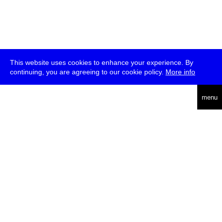
This website uses cookies to enhance your experience. By
continuing, you are agreeing to our cookie policy.
More info
english
menu
uc
he
über
presse
jobs
newsletter
telegram
transmediale e.V., Gerichtstr. 35, D-13347 Berlin
+49 (0)30 959 994 231, info[at]transmediale.de
Die
Kulturstiftung des Bundes
fördert die transmediale bereits seit
2004 als kulturelle Spitzeneinrichtung. Alle
Unterstützer
.
datenschutzerklärung
impressum