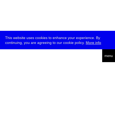
This website uses cookies to enhance your experience. By
continuing, you are agreeing to our cookie policy.
More info
english
menu
uc
he
über
presse
jobs
newsletter
telegram
transmediale e.V., Gerichtstr. 35, D-13347 Berlin
+49 (0)30 959 994 231, info[at]transmediale.de
Die
Kulturstiftung des Bundes
fördert die transmediale bereits seit
2004 als kulturelle Spitzeneinrichtung. Alle
Unterstützer
.
datenschutzerklärung
impressum