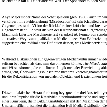
belebende Kraft aus einer anderen Welt. Der Spot endet mit den Sat
Anya Major ist der Name der Schauspielerin (geb. 1966), auch im wirkl
verkörpert. Ihre Fehlerziehung (Miseducation) ist kein Klagelied darau
Gegenteil, es ist die Vision der Rückkehr einer kritischen und krea
Gegenwart steht. Sie stellt die von der Kreativwirtschaft aufgezwun
Macintosh-Lifestyle-Maschinerie fest verankert ist. Fernab von stand
alternativer Wege zum qualifizierten Mediennutzer. Von Fehlerziehun
suggerieren eine radikal neue Definition dessen, was Medienerziehung 
Während Diskussionen zur gegenwärtigen Medienkultur immer wieder
seltsam betrachtet, als dass man davon lernen könnte.
The Miseducati
und Wissensformen, die eine lineare Logik medialer Entwicklung abl
ermöglicht, Überwachungsbildschirme nicht mit Vorschlaghammer und 
für die Rekonfiguration von medialen Objekten und Beziehungen fre
Dieser didaktischen Herausforderung begegnen die drei Ausstellunge
und ihren Impulse für die Kreativität in nonkonformistische und sog
einer Künstlerin, die in Bildungsinstitutionen mit den Maschinen der 
Und schließlich präsentiert die Installation Evil Media Distributi