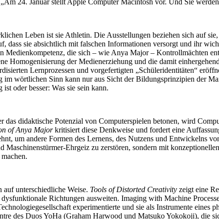
z: „Am 24. Januar stellt Apple Computer Macintosh vor. Und Sie werde
ichen Leben ist sie Athletin. Die Ausstellungen beziehen sich auf sie,
f, dass sie absichtlich mit falschen Informationen versorgt und ihr wic
tiven Medienkompetenz, die sich – wie Anya Major – Kontrollmächten en
gene Homogenisierung der Medienerziehung und die damit einhergehende
ardisierten Lernprozessen und vorgefertigten „Schüleridentitäten“ eröf
g im wörtlichen Sinn kann nur aus Sicht der Bildungsprinzipien der M
ist oder besser: Was sie sein kann.
 das didaktische Potenzial von Computerspielen betonen, wird Comput
on of Anya Major
kritisiert diese Denkweise und fordert eine Auffassu
ehnt, um andere Formen des Lernens, des Nutzens und Entwickelns von 
Maschinenstürmer-Ehrgeiz zu zerstören, sondern mit konzeptionellen 
i machen.
n auf unterschiedliche Weise.
Tools of Distorted Creativity
zeigt eine Re
ar dysfunktionale Richtungen ausweiten. Imaging with Machine Processe
Technologiegesellschaft experimentierte und sie als Instrumente eines ph
on Centre des Duos YoHa (Graham Harwood und Matsuko Yokokoji), die s