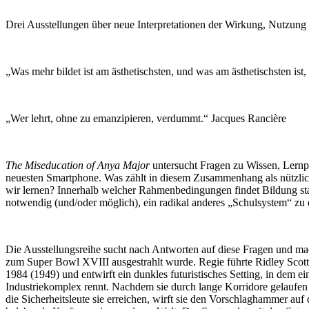
Drei Ausstellungen über neue Interpretationen der Wirkung, Nutzun
„Was mehr bildet ist am ästhetischsten, und was am ästhetischsten ist
„Wer lehrt, ohne zu emanzipieren, verdummt.“ Jacques Rancière
The Miseducation of Anya Major
untersucht Fragen zu Wissen, Lernp
neuesten Smartphone. Was zählt in diesem Zusammenhang als nützlic
wir lernen? Innerhalb welcher Rahmenbedingungen findet Bildung stat
notwendig (und/oder möglich), ein radikal anderes „Schulsystem“ zu 
Die Ausstellungsreihe sucht nach Antworten auf diese Fragen und 
zum Super Bowl XVIII ausgestrahlt wurde. Regie führte Ridley Scott
1984 (1949) und entwirft ein dunkles futuristisches Setting, in dem 
Industriekomplex rennt. Nachdem sie durch lange Korridore gelaufen 
die Sicherheitsleute sie erreichen, wirft sie den Vorschlaghammer auf