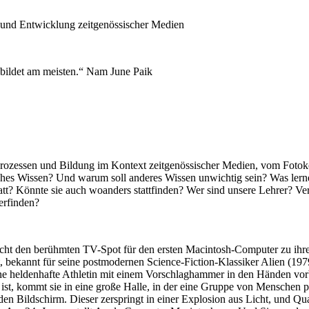
g und Entwicklung zeitgenössischer Medien
, bildet am meisten.“ Nam June Paik
rozessen und Bildung im Kontext zeitgenössischer Medien, vom Fotoko
hes Wissen? Und warum soll anderes Wissen unwichtig sein? Was lern
t? Könnte sie auch woanders stattfinden? Wer sind unsere Lehrer? Ver
erfinden?
macht den berühmten TV-Spot für den ersten Macintosh-Computer zu i
, bekannt für seine postmodernen Science-Fiction-Klassiker Alien (19
eine heldenhafte Athletin mit einem Vorschlaghammer in den Händen vor
ist, kommt sie in eine große Halle, in der eine Gruppe von Menschen p
 den Bildschirm. Dieser zerspringt in einer Explosion aus Licht, und Qu