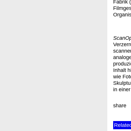
Fabrik 
Filmges
Organis
ScanO
Verzerr
scannen
analoge
produzi
Inhalt 
wie Fot
Skulptu
in eine
share
Related