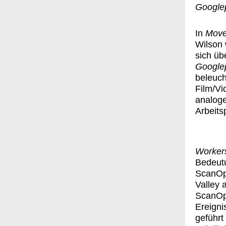
Google
In
Move
Wilson 
sich üb
Google
beleuch
Film/Vi
analoge
Arbeit
Worker
Bedeutu
ScanOps
Valley 
ScanOps
Ereigni
geführt