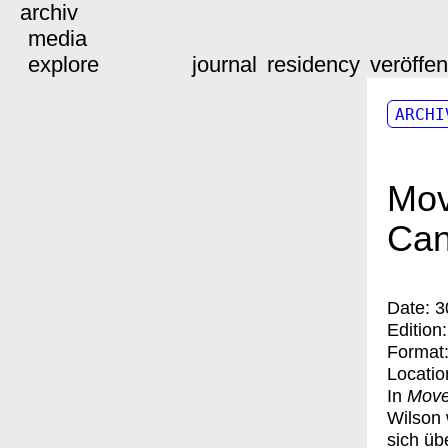
archiv
media
explore
journal
residency
veröffe
ARCHI
Mov
Can
Date:
3
Edition
Format
Locatio
In
Move
Wilson 
sich üb