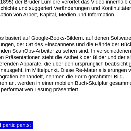
(1895) der Brüder Lumière verortet das Video innerhalb 
chichte und suggeriert Veränderungen und Kontinuitäten
ation von Arbeit, Kapital, Medien und Information.
ps
basiert auf Google-Books-Bildern, auf denen Software
ungen, der Ort des Einscannens und die Hände der Büc
den ScanOps-Arbeiter zu sehen sind. In verschiedenen
n Präsentationen steht die Ästhetik der Bilder und der s
erenden Apparate, die über den ursprünglich beabsichti
hinausgeht, im Mittelpunkt. Diese Re-Materialisierungen
ografien behandelt, nehmen die Form gerahmter Bild-
ren an, werden in einer mobilen Buch-Skulptur gesamme
r performativen Lesung präsentiert.
 participants: