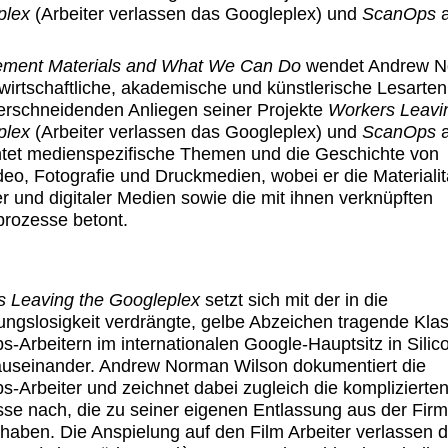
plex
(Arbeiter verlassen das Googleplex) und
ScanOps
a
ment Materials and What We Can Do
wendet Andrew 
wirtschaftliche, akademische und künstlerische Lesarten
erschneidenden Anliegen seiner Projekte
Workers Leavi
plex
(Arbeiter verlassen das Googleplex) und
ScanOps
a
tet medienspezifische Themen und die Geschichte von
deo, Fotografie und Druckmedien, wobei er die Materialit
r und digitaler Medien sowie die mit ihnen verknüpften
sprozesse betont.
s Leaving the Googleplex
setzt sich mit der in die
ngslosigkeit verdrängte, gelbe Abzeichen tragende Kla
-Arbeitern im internationalen Google-Hauptsitz in Silic
auseinander. Andrew Norman Wilson dokumentiert die
-Arbeiter und zeichnet dabei zugleich die komplizierte
sse nach, die zu seiner eigenen Entlassung aus der Fir
 haben. Die Anspielung auf den Film Arbeiter verlassen d