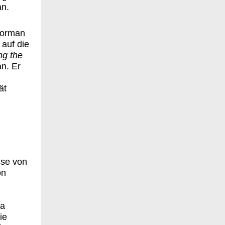
n.
Norman
 auf die
ng the
n. Er
ät
sse von
on
n
ma
ie