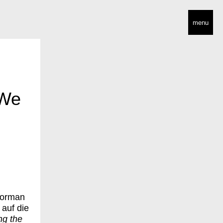
menu
 We
Norman
 auf die
ng the