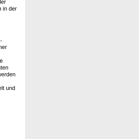
der
 in der
-
her
ie
gten
 werden
lt und