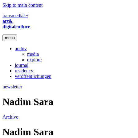
Skip to main content
transmediale/
art&
digitalculture
menu
archiv
media
explore
journal
residency
veröffentlichungen
newsletter
Nadim Sara
Archive
Nadim Sara