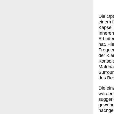
Die Opt
einem f
Kapsel 
Inneren
Arbeite
hat. Hi
Frequen
der Kla
Konsole
Materia
Surroun
des Bes
Die ein
werden.
suggeri
gewohnt
nachger