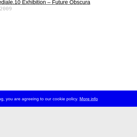
diale.10 Exhibition – Future Obscura
2009
g, you are agreeing to our cookie policy.
More info
esse
jobs
newsletter
telegram
ale e.V., Gerichtstr. 35, D-13347 Berlin
 959 994 231, info[at]transmediale.de