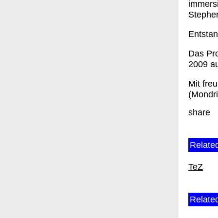
immersi
Stephen
Entstan
Das Pro
2009 au
Mit fre
(Mondri
share
Related
TeZ
Related