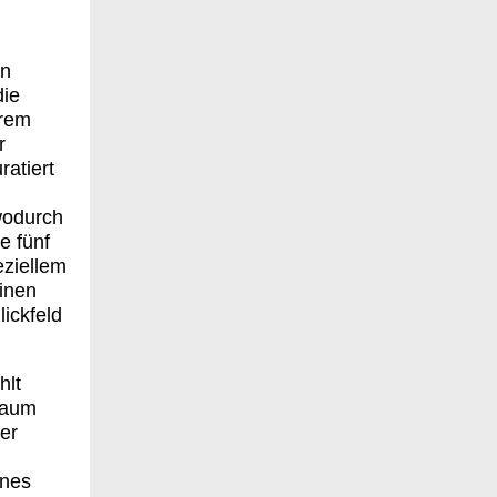
in
die
hrem
r
ratiert
wodurch
e fünf
eziellem
inen
ickfeld
hlt
 Raum
er
enes