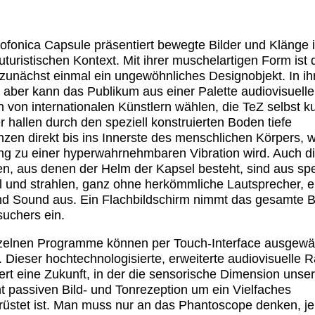
ofonica Capsule präsentiert bewegte Bilder und Klänge 
uturistischen Kontext. Mit ihrer muschelartigen Form ist 
zunächst einmal ein ungewöhnliches Designobjekt. In i
 aber kann das Publikum aus einer Palette audiovisuelle
n von internationalen Künstlern wählen, die TeZ selbst ku
er hallen durch den speziell konstruierten Boden tiefe
zen direkt bis ins Innerste des menschlichen Körpers, 
ng zu einer hyperwahrnehmbaren Vibration wird. Auch di
n, aus denen der Helm der Kapsel besteht, sind aus sp
l und strahlen, ganz ohne herkömmliche Lautsprecher, e
d Sound aus. Ein Flachbildschirm nimmt das gesamte Bl
uchers ein.
zelnen Programme können per Touch-Interface ausgewä
 Dieser hochtechnologisierte, erweiterte audiovisuelle
ert eine Zukunft, in der die sensorische Dimension unser
 passiven Bild- und Tonrezeption um ein Vielfaches
üstet ist. Man muss nur an das Phantoscope denken, j