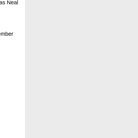
das Neal
vember