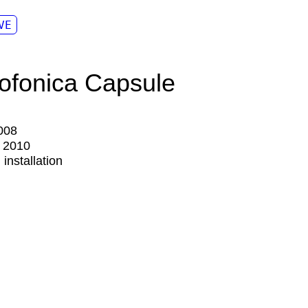
VE
ofonica Capsule
008
:
2010
:
installation