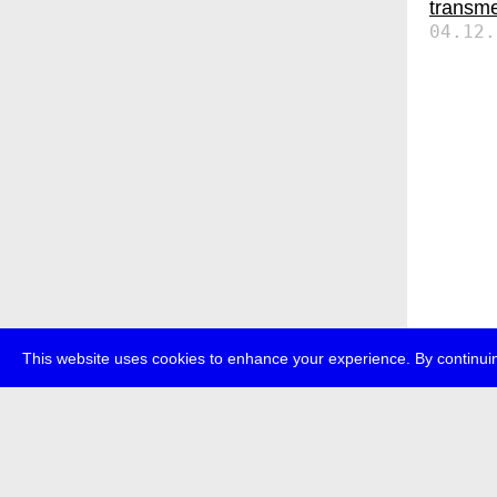
transme
04.12.
This website uses cookies to enhance your experience. By continuin
über
pr
transmedi
+49 (0)30