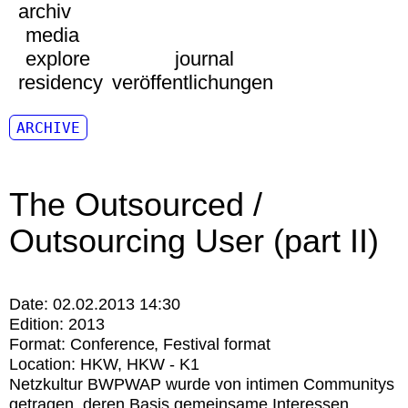
archiv
media
explore
journal
residency
veröffentlichungen
ARCHIVE
The Outsourced /
Outsourcing User (part II)
Date:
02.02.2013 14:30
Edition:
2013
Format:
Conference
Festival format
Location:
HKW
HKW - K1
Netzkultur BWPWAP wurde von intimen Communitys
getragen, deren Basis gemeinsame Interessen