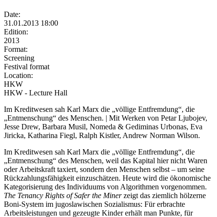
Date:
31.01.2013 18:00
Edition:
2013
Format:
Screening
Festival format
Location:
HKW
HKW - Lecture Hall
Im Kreditwesen sah Karl Marx die „völlige Entfremdung“, die
„Entmenschung“ des Menschen. | Mit Werken von Petar Ljubojev,
Jesse Drew, Barbara Musil, Nomeda & Gediminas Urbonas, Eva
Jiricka, Katharina Fiegl, Ralph Kistler, Andrew Norman Wilson.
Im Kreditwesen sah Karl Marx die „völlige Entfremdung“, die
„Entmenschung“ des Menschen, weil das Kapital hier nicht Waren
oder Arbeitskraft taxiert, sondern den Menschen selbst – um seine
Rückzahlungsfähigkeit einzuschätzen. Heute wird die ökonomische
Kategorisierung des Individuums von Algorithmen vorgenommen.
The Tenancy Rights of Safer the Miner
zeigt das ziemlich hölzerne
Boni-System im jugoslawischen Sozialismus: Für erbrachte
Arbeitsleistungen und gezeugte Kinder erhält man Punkte, für