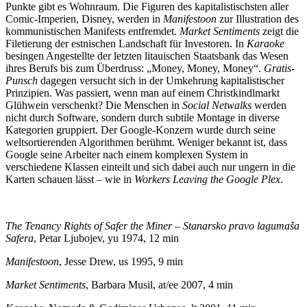
Punkte gibt es Wohnraum. Die Figuren des kapitalistischsten aller
Comic-Imperien, Disney, werden in
Manifestoon
zur Illustration des
kommunistischen Manifests entfremdet.
Market Sentiments
zeigt die
Filetierung der estnischen Landschaft für Investoren. In
Karaoke
besingen Angestellte der letzten litauischen Staatsbank das Wesen
ihres Berufs bis zum Überdruss: „Money, Money, Money“.
Gratis-
Punsch
dagegen versucht sich in der Umkehrung kapitalistischer
Prinzipien. Was passiert, wenn man auf einem Christkindlmarkt
Glühwein verschenkt? Die Menschen in
Social Netwalks
werden
nicht durch Software, sondern durch subtile Montage in diverse
Kategorien gruppiert. Der Google-Konzern wurde durch seine
weltsortierenden Algorithmen berühmt. Weniger bekannt ist, dass
Google seine Arbeiter nach einem komplexen System in
verschiedene Klassen einteilt und sich dabei auch nur ungern in die
Karten schauen lässt – wie in
Workers Leaving the Google Plex
.
The Tenancy Rights of Safer the Miner – Stanarsko pravo lagumaša
Safera
, Petar Ljubojev, yu 1974, 12 min
Manifestoon
, Jesse Drew, us 1995, 9 min
Market Sentiments
, Barbara Musil, at/ee 2007, 4 min