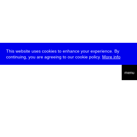
This website uses cookies to enhance your experience. By
continuing, you are agreeing to our cookie policy.
More info
english
menu
uc
he
über
presse
jobs
newsletter
telegram
transmediale e.V., Gerichtstr. 35, D-13347 Berlin
+49 (0)30 959 994 231, info[at]transmediale.de
Die
Kulturstiftung des Bundes
fördert die transmediale bereits seit
2004 als kulturelle Spitzeneinrichtung. Alle
Unterstützer
.
datenschutzerklärung
impressum