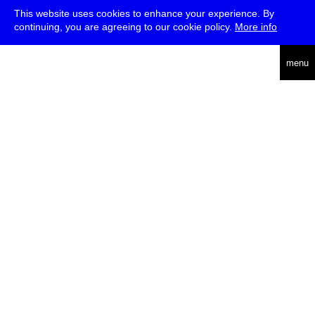
This website uses cookies to enhance your experience. By
continuing, you are agreeing to our cookie policy.
More info
english
menu
uc
he
über
presse
jobs
newsletter
telegram
transmediale e.V., Gerichtstr. 35, D-13347 Berlin
+49 (0)30 959 994 231, info[at]transmediale.de
Die
Kulturstiftung des Bundes
fördert die transmediale bereits seit
2004 als kulturelle Spitzeneinrichtung. Alle
Unterstützer
.
datenschutzerklärung
impressum