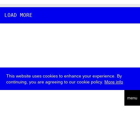
LOAD MORE
This website uses cookies to enhance your experience. By
continuing, you are agreeing to our cookie policy.
More info
english
menu
uc
he