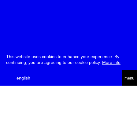
This website uses cookies to enhance your experience. By
continuing, you are agreeing to our cookie policy.
More info
english
menu
uc
he
über
presse
jobs
newsletter
telegram
transmediale e.V., Gerichtstr. 35, D-13347 Berlin
+49 (0)30 959 994 231, info[at]transmediale.de
Die
Kulturstiftung des Bundes
fördert die transmediale bereits seit
2004 als kulturelle Spitzeneinrichtung. Alle
Unterstützer
.