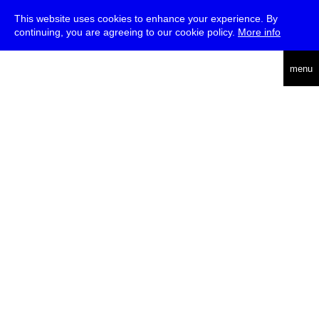
This website uses cookies to enhance your experience. By
continuing, you are agreeing to our cookie policy.
More info
english
menu
uc
he
über
presse
jobs
newsletter
telegram
transmediale e.V., Gerichtstr. 35, D-13347 Berlin
+49 (0)30 959 994 231, info[at]transmediale.de
Die
Kulturstiftung des Bundes
fördert die transmediale bereits seit
2004 als kulturelle Spitzeneinrichtung. Alle
Unterstützer
.
datenschutzerklärung
impressum