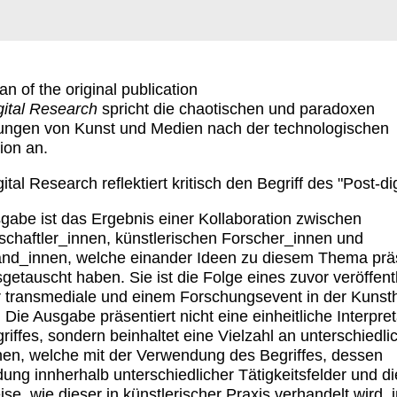
n of the original publication
gital Research
spricht die chaotischen und paradoxen
ungen von Kunst und Medien nach der technologischen
ion an.
ital Research reflektiert kritisch den Begriff des "Post-dig
gabe ist das Ergebnis einer Kollaboration zwischen
chaftler_innen, künstlerischen Forscher_innen und
nd_innen, welche einander Ideen zu diesem Thema präs
getauscht haben. Sie ist die Folge eines zuvor veröffent
r transmediale und einem Forschungsevent in der Kunst
 Die Ausgabe präsentiert nicht eine einheitliche Interpret
riffes, sondern beinhaltet eine Vielzahl an unterschiedli
nen, welche mit der Verwendung des Begriffes, dessen
ng innherhalb unterschiedlicher Tätigkeitsfelder und di
se, wie dieser in künstlerischer Praxis verhandelt wird, 