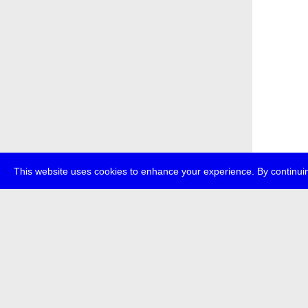
This website uses cookies to enhance your experience. By continuin
über
pr
transmedi
+49 (0)30