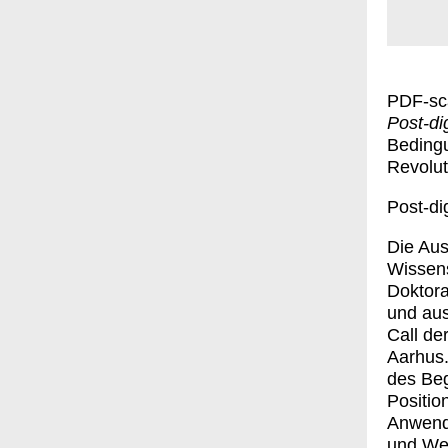
PDF-sca
Post-di
Beding
Revolut
Post-dig
Die Aus
Wissens
Doktora
und aus
Call de
Aarhus.
des Beg
Positio
Anwendu
und Wei