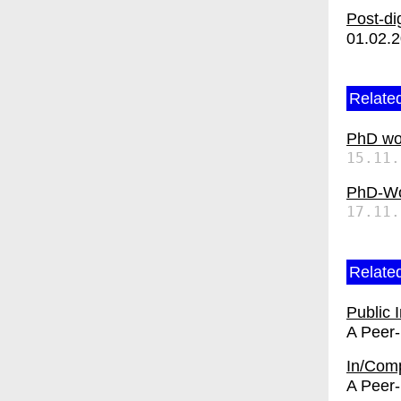
Post-di
01.02.
Related
PhD wo
15.11.
PhD-Wor
17.11.
Related
Public 
A Peer
In/Com
A Peer