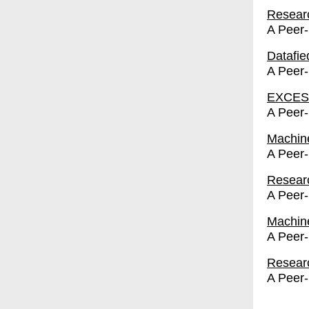
Resea
A Peer
Datafi
A Peer
EXCES
A Peer
Machin
A Peer
Resear
A Peer
Machin
A Peer
Resear
A Peer