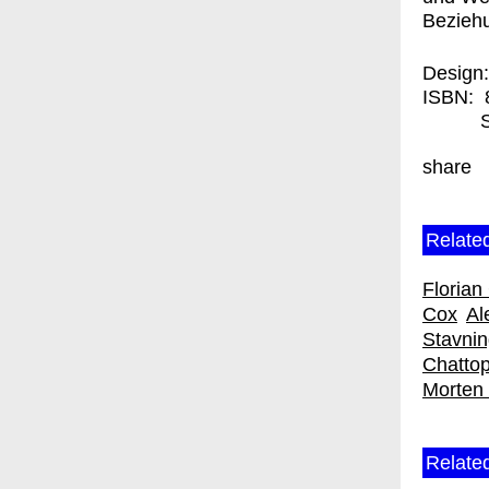
Beziehu
Design
ISBN:
share
Related
Florian
Cox
Al
Stavni
Chatto
Morten 
Relate