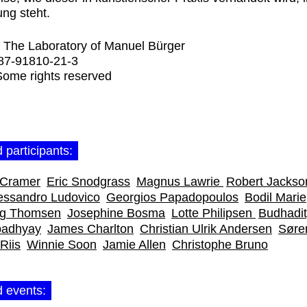
ng steht.
:
The Laboratory of Manuel Bürger
87-91810-21-3
Some rights reserved
 participants:
 Cramer
Eric Snodgrass
Magnus Lawrie
Robert Jacks
essandro Ludovico
Georgios Papadopoulos
Bodil Marie
ng Thomsen
Josephine Bosma
Lotte Philipsen
Budhadi
padhyay
James Charlton
Christian Ulrik Andersen
Søre
Riis
Winnie Soon
Jamie Allen
Christophe Bruno
d events: