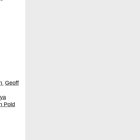
on
Geoff
tya
n Pold