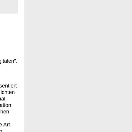
italen".
entiert
lichten
hal
ation
chen
e Art
in