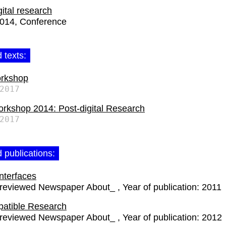
gital research
2014
Conference
 texts:
rkshop
2017
kshop 2014: Post-digital Research
2017
 publications:
Interfaces
-reviewed Newspaper About_
Year of publication:
2011
patible Research
-reviewed Newspaper About_
Year of publication:
2012