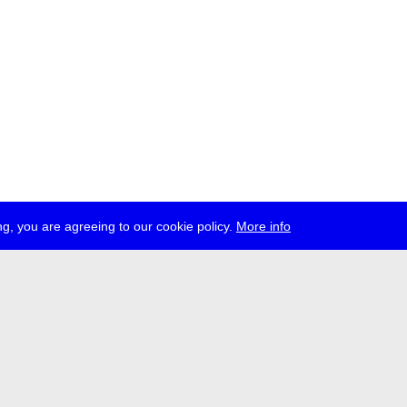
g, you are agreeing to our cookie policy.
More info
esse
jobs
newsletter
telegram
ale e.V., Gerichtstr. 35, D-13347 Berlin
 959 994 231, info[at]transmediale.de