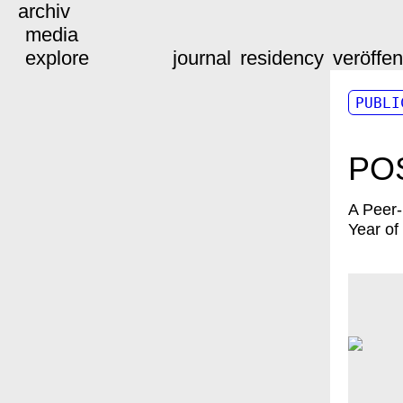
archiv
media
explore
journal
residency
veröffe
PUBLI
PO
A Peer
Year of